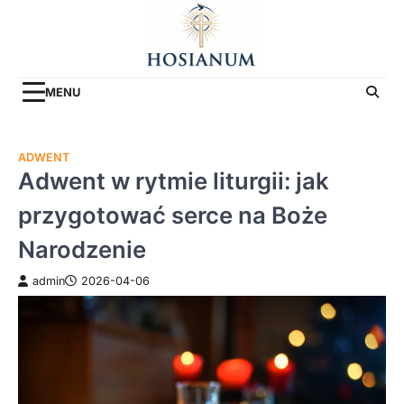
Skip
to
content
MENU
ADWENT
Adwent w rytmie liturgii: jak
przygotować serce na Boże
Narodzenie
admin
2026-04-06