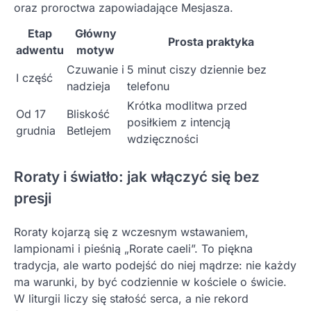
oraz proroctwa zapowiadające Mesjasza.
Etap
Główny
Prosta praktyka
adwentu
motyw
Czuwanie i
5 minut ciszy dziennie bez
I część
nadzieja
telefonu
Krótka modlitwa przed
Od 17
Bliskość
posiłkiem z intencją
grudnia
Betlejem
wdzięczności
Roraty i światło: jak włączyć się bez
presji
Roraty kojarzą się z wczesnym wstawaniem,
lampionami i pieśnią „Rorate caeli”. To piękna
tradycja, ale warto podejść do niej mądrze: nie każdy
ma warunki, by być codziennie w kościele o świcie.
W liturgii liczy się stałość serca, a nie rekord