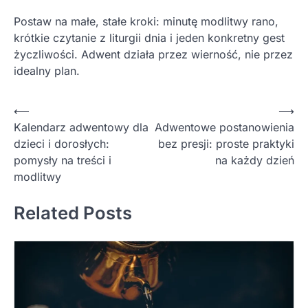
Postaw na małe, stałe kroki: minutę modlitwy rano,
krótkie czytanie z liturgii dnia i jeden konkretny gest
życzliwości. Adwent działa przez wierność, nie przez
idealny plan.
Nawigacja
⟵
⟶
Kalendarz adwentowy dla
Adwentowe postanowienia
wpisu
dzieci i dorosłych:
bez presji: proste praktyki
pomysły na treści i
na każdy dzień
modlitwy
Related Posts