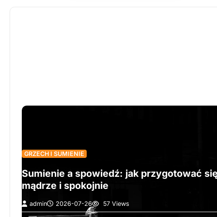
GRZECH I SUMIENIE
Sumienie a spowiedź: jak przygotować si
mądrze i spokojnie
admin
2026-07-26
57 Views
Jak przygotować się do spowiedzi bez paniki i bez