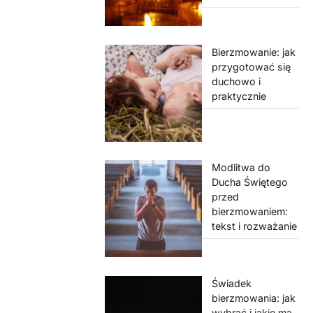
Bierzmowanie: jak
przygotować się
duchowo i
praktycznie
Modlitwa do
Ducha Świętego
przed
bierzmowaniem:
tekst i rozważanie
Świadek
bierzmowania: jak
wybrać i jakie ma