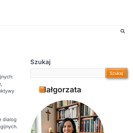
Szukaj
Szukaj
Szukaj
jnych:
e,
Małgorzata
ektywy
e dialog
gijnych.