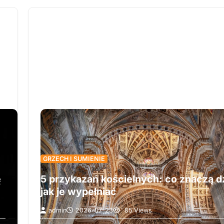
GRZECH I SUMIENIE
ę
5 przykazań kościelnych: co znaczą dz
jak je wypełniać
admin
2026-07-23
85 Views
Pięć przykazań kościelnych to nie tylko lista