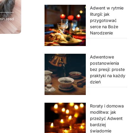
Adwent w rytmie
 w
liturgii: jak
min read
waniu
przygotować
serce na Boże
ch od
Narodzenie
kłady
j, by
Adwentowe
acje.
postanowienia
bez presji: proste
praktyki na każdy
dzień
Roraty i domowa
modlitwa: jak
przeżyć Adwent
bardziej
świadomie