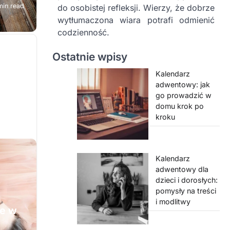
min read
do osobistej refleksji. Wierzy, że dobrze
wytłumaczona wiara potrafi odmienić
codzienność.
, za
Ostatnie wpisy
Kalendarz
adwentowy: jak
go prowadzić w
domu krok po
kroku
Kalendarz
adwentowy dla
dzieci i dorosłych:
pomysły na treści
i modlitwy
je w