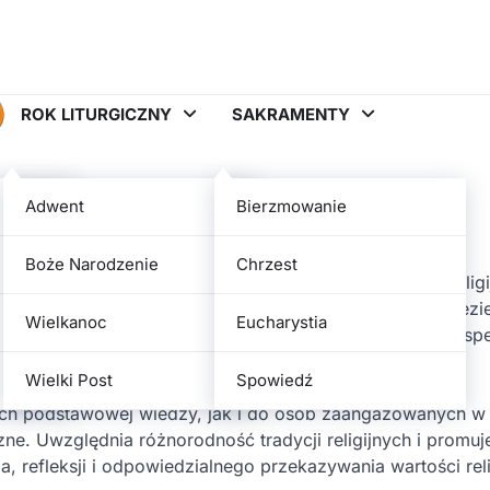
ROK LITURGICZNY
SAKRAMENTY
iary
Adwent
Bierzmowanie
Boże Narodzenie
Chrzest
 teologicznemu i praktycznemu zgłębianiu przekonań religi
itwie oraz formacji duchowej. Zawiera artykuły o katechezi
Wielkanoc
Eucharystia
współczesnych wyzwaniach etycznych i społecznych z persp
umienia oraz życia religijnego.
Wielki Post
Spowiedź
ych podstawowej wiedzy, jak i do osób zaangażowanych w
zne. Uwzględnia różnorodność tradycji religijnych i promuj
 refleksji i odpowiedzialnego przekazywania wartości reli