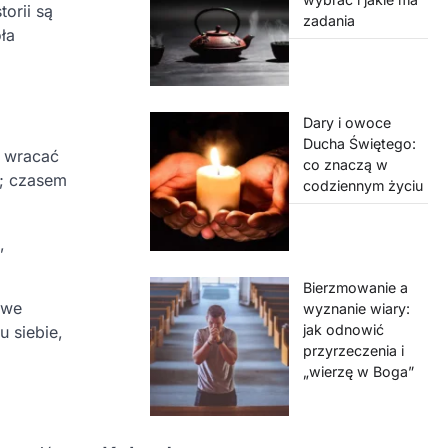
orii są
zadania
ła
Dary i owoce
Ducha Świętego:
a wracać
co znaczą w
”; czasem
codziennym życiu
,
Bierzmowanie a
 we
wyznanie wiary:
jak odnowić
u siebie,
przyrzeczenia i
„wierzę w Boga”