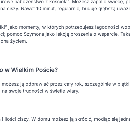
rowe nabożeństwo z kościoła”. Możesz zapalić świecę, p
ę na ciszy. Nawet 10 minut, regularnie, buduje głębszą uważ
adki” jako momenty, w których potrzebujesz łagodności wo
ci; pomoc Szymona jako lekcję proszenia o wsparcie. Tak
ę ona życiem.
o w Wielkim Poście?
le możesz ją odprawiać przez cały rok, szczególnie w piątki
na swoje trudności w świetle wiary.
i ilości ciszy. W domu możesz ją skrócić, modląc się jedną