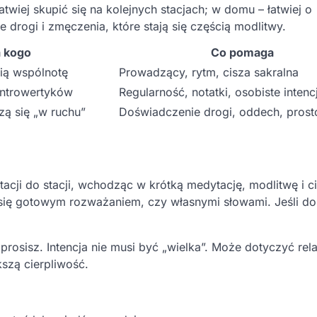
atwiej skupić się na kolejnych stacjach; w domu – łatwiej o
drogi i zmęczenia, które stają się częścią modlitwy.
a kogo
Co pomaga
bią wspólnotę
Prowadzący, rytm, cisza sakralna
introwertyków
Regularność, notatki, osobiste intenc
zą się „w ruchu”
Doświadczenie drogi, oddech, prost
acji do stacji, wchodząc w krótką medytację, modlitwę i ci
się gotowym rozważaniem, czy własnymi słowami. Jeśli do
prosisz. Intencja nie musi być „wielka”. Może dotyczyć rela
kszą cierpliwość.