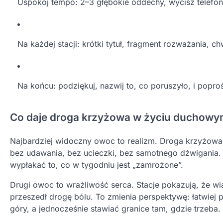
Uspokój tempo: 2–3 głębokie oddechy, wycisz telefon
Na każdej stacji: krótki tytuł, fragment rozważania, c
Na końcu: podziękuj, nazwij to, co poruszyło, i poproś 
Co daje droga krzyżowa w życiu duchow
Najbardziej widoczny owoc to realizm. Droga krzyżowa n
bez udawania, bez ucieczki, bez samotnego dźwigania. D
wypłakać to, co w tygodniu jest „zamrożone”.
Drugi owoc to wrażliwość serca. Stacje pokazują, że wia
przeszedł drogę bólu. To zmienia perspektywę: łatwiej p
góry, a jednocześnie stawiać granice tam, gdzie trzeba.