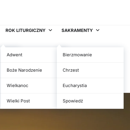
ROK LITURGICZNY
SAKRAMENTY
Adwent
Bierzmowanie
rawiać i co daje w życiu
Boże Narodzenie
Chrzest
Wielkanoc
Eucharystia
Wielki Post
Spowiedź