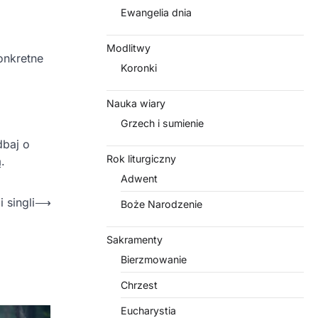
Ewangelia dnia
Modlitwy
konkretne
Koronki
Nauka wiary
Grzech i sumienie
dbaj o
Rok liturgiczny
.
Adwent
 singli
⟶
Boże Narodzenie
Sakramenty
Bierzmowanie
Chrzest
Eucharystia