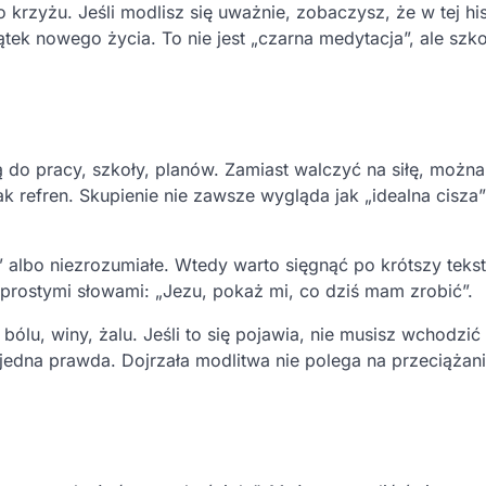
rzyżu. Jeśli modlisz się uważnie, zobaczysz, że w tej hist
ek nowego życia. To nie jest „czarna medytacja”, ale szko
 do pracy, szkoły, planów. Zamiast walczyć na siłę, możn
jak refren. Skupienie nie zawsze wygląda jak „idealna cisza
 albo niezrozumiałe. Wtedy warto sięgnąć po krótszy tekst
prostymi słowami: „Jezu, pokaż mi, co dziś mam zrobić”.
bólu, winy, żalu. Jeśli to się pojawia, nie musisz wchodzić
 jedna prawda. Dojrzała modlitwa nie polega na przeciążani