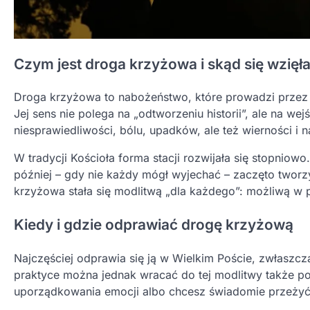
Czym jest droga krzyżowa i skąd się wzięł
Droga krzyżowa to nabożeństwo, które prowadzi przez k
Jej sens nie polega na „odtworzeniu historii”, ale na w
niesprawiedliwości, bólu, upadków, ale też wierności i n
W tradycji Kościoła forma stacji rozwijała się stopniowo
później – gdy nie każdy mógł wyjechać – zaczęto tworzy
krzyżowa stała się modlitwą „dla każdego”: możliwą w p
Kiedy i gdzie odprawiać drogę krzyżową
Najczęściej odprawia się ją w Wielkim Poście, zwłaszcz
praktyce można jednak wracać do tej modlitwy także p
uporządkowania emocji albo chcesz świadomie przeżyć 