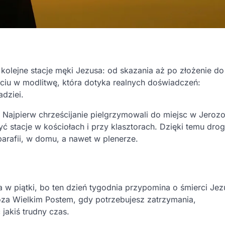
a
olejne stacje męki Jezusa: od skazania aż po złożenie do
ejściu w modlitwę, która dotyka realnych doświadczeń:
adziei.
. Najpierw chrześcijanie pielgrzymowali do miejsc w Jerozo
ć stacje w kościołach i przy klasztorach. Dzięki temu dro
arafii, w domu, a nawet w plenerze.
a w piątki, bo ten dzień tygodnia przypomina o śmierci Je
oza Wielkim Postem, gdy potrzebujesz zatrzymania,
jakiś trudny czas.