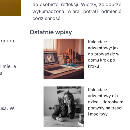
do osobistej refleksji. Wierzy, że dobrze
wytłumaczona wiara potrafi odmienić
codzienność.
Ostatnie wpisy
 grobu.
Kalendarz
adwentowy: jak
go prowadzić w
domu krok po
limie, a
kroku
ga
Kalendarz
adwentowy dla
dzieci i dorosłych:
zusa. W
pomysły na treści
i modlitwy