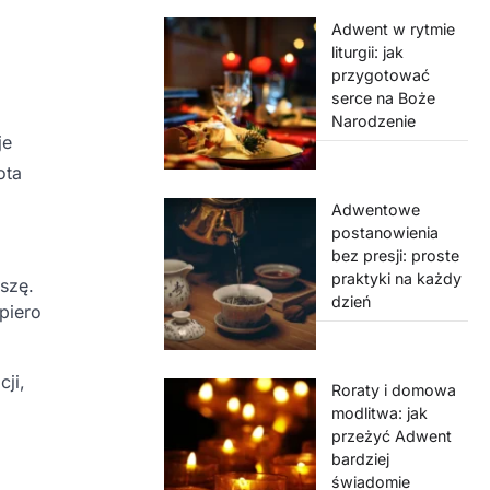
Adwent w rytmie
liturgii: jak
przygotować
serce na Boże
Narodzenie
je
ota
Adwentowe
postanowienia
bez presji: proste
praktyki na każdy
szę.
dzień
piero
cji,
Roraty i domowa
modlitwa: jak
przeżyć Adwent
bardziej
świadomie