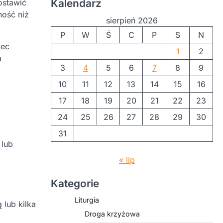
Kalendarz
ostawić
ność niż
sierpień 2026
P
W
Ś
C
P
S
N
bec
1
2
a
3
4
5
6
7
8
9
10
11
12
13
14
15
16
17
18
19
20
21
22
23
24
25
26
27
28
29
30
31
 lub
« lip
Kategorie
Liturgia
 lub kilka
Droga krzyżowa