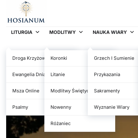
Skip
to
content
LITURGIA
MODLITWY
NAUKA WIARY
DROGA KRZYŻOWA
Droga Krzyżowa
Koronki
Grzech I Sumienie
Droga krzyżowa: jak ją odp
Ewangelia Dnia
Litanie
Przykazania
duchowym
Msza Online
Modlitwy Świętych
Sakramenty
admin
2026-05-30
Psalmy
Nowenny
Wyznanie Wiary
Różaniec