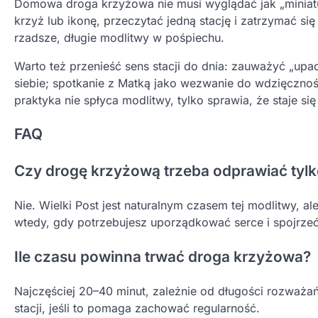
Domowa droga krzyżowa nie musi wyglądać jak „miniatu
krzyż lub ikonę, przeczytać jedną stację i zatrzymać si
rzadsze, długie modlitwy w pośpiechu.
Warto też przenieść sens stacji do dnia: zauważyć „up
siebie; spotkanie z Matką jako wezwanie do wdzięcznoś
praktyka nie spłyca modlitwy, tylko sprawia, że staje si
FAQ
Czy drogę krzyżową trzeba odprawiać tylk
Nie. Wielki Post jest naturalnym czasem tej modlitwy, a
wtedy, gdy potrzebujesz uporządkować serce i spojrzeć 
Ile czasu powinna trwać droga krzyżowa?
Najczęściej 20–40 minut, zależnie od długości rozważań 
stacji, jeśli to pomaga zachować regularność.