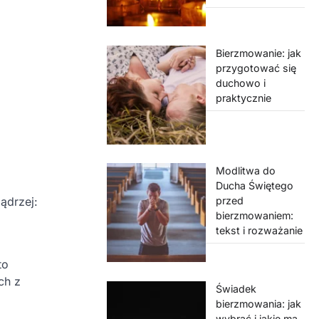
Bierzmowanie: jak
przygotować się
duchowo i
praktycznie
Modlitwa do
Ducha Świętego
przed
ądrzej:
bierzmowaniem:
tekst i rozważanie
to
ch z
Świadek
bierzmowania: jak
wybrać i jakie ma