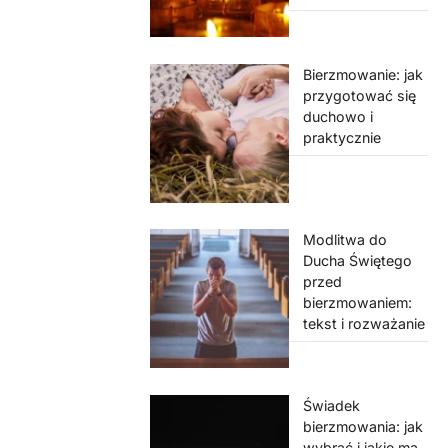
Bierzmowanie: jak
przygotować się
duchowo i
praktycznie
Modlitwa do
Ducha Świętego
przed
bierzmowaniem:
tekst i rozważanie
Świadek
bierzmowania: jak
wybrać i jakie ma