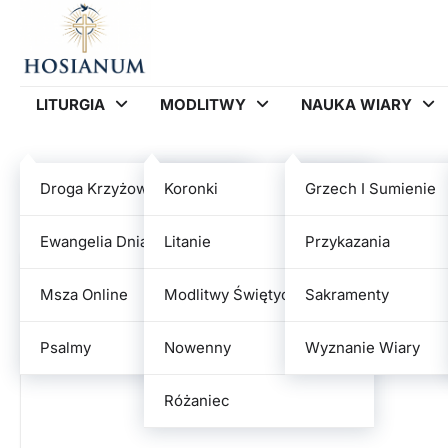
Skip
to
content
LITURGIA
MODLITWY
NAUKA WIARY
Dzień:
2026-06-17
Droga Krzyżowa
Koronki
Grzech I Sumienie
Ewangelia Dnia
Litanie
Przykazania
Msza Online
Modlitwy Świętych
Sakramenty
Psalmy
Nowenny
Wyznanie Wiary
Różaniec